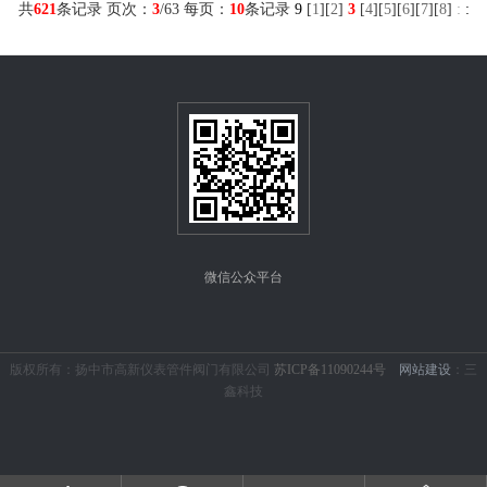
共
621
条记录 页次：
3
/63 每页：
10
条记录
9
[
1
][
2
]
3
[
4
][
5
][
6
][
7
][
8
]
:
:
20#,1Cr18Ni9Ti,0Cr18Ni12Mo2Ti,316L等□ 配管：ф4~ф42
的普通级精确无缝钢管□ 锥管螺纹：ZG、ZM、NPT等
微信公众平台
版权所有：扬中市高新仪表管件阀门有限公司
苏ICP备11090244号
网站建设
：三
鑫科技