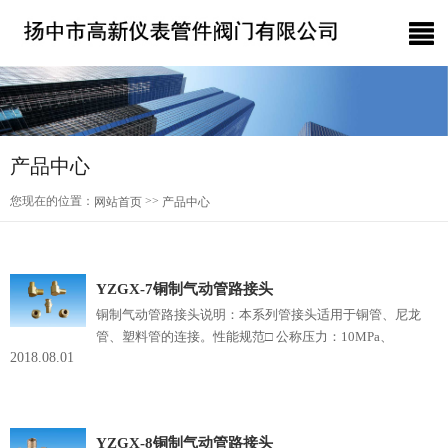
产品中心
您现在的位置：
>>
网站首页
产品中心
YZGX-7铜制气动管路接头
铜制气动管路接头说明：本系列管接头适用于铜管、尼龙
管、塑料管的连接。性能规范□ 公称压力：10MPa、
2018.08.01
1.6MPa□ 适用温度：≤150℃□ 适用介质：非腐蚀性气管□
制造材料：H62 1Cr18Ni9Ti□ 配管外径：钢管、尼龙管、
铜管ф6～ф16，塑料管ф6×1 ф8×1
YZGX-8铜制气动管路接头