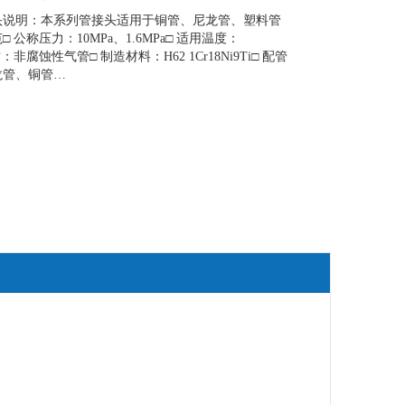
头说明：本系列管接头适用于铜管、尼龙管、塑料管
 公称压力：10MPa、1.6MPa□ 适用温度：
质：非腐蚀性气管□ 制造材料：H62 1Cr18Ni9Ti□ 配管
龙管、铜管…