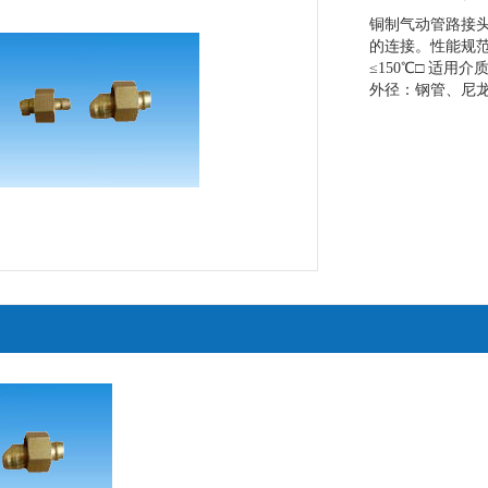
铜制气动管路接
的连接。性能规范□
≤150℃□ 适用介
外径：钢管、尼