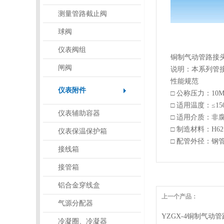
测量管路截止阀
球阀
仪表阀组
铜制气动管路接
闸阀
说明：本系列管
性能规范
仪表附件
□ 公称压力：10MP
□ 适用温度：≤15
仪表辅助容器
□ 适用介质：非
□ 制造材料：H62 1
仪表保温保护箱
□ 配管外径：钢管
接线箱
接管箱
铝合金穿线盒
上一个产品：
气源分配器
YZGX-4铜制气动
冷凝圈、冷凝器