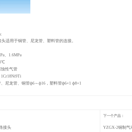
头
接头适用于铜管、尼龙管、塑料管的连接。
a、1.6MPa
0℃
腐蚀性气管
Cr18Ni9Ti
、尼龙管、铜管ф6～ф16，塑料管ф6×1 ф8×1
下一个产品：
管路接头
YZGX-2铜制