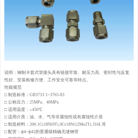
说明：钢制卡套式管接头具有链接牢靠、耐压力高、密封性与反复
性好、安装检修方便、工作安全可靠等特点。
性能规范
□ 制造标准：GB3733.1~3765-83
□ 公称压力：25MPa、40MPa
□ 适用温度：≤450℃
□ 适用介质：油、水、气等非腐蚀性或有腐蚀性介质
□ 制造材料：20#,1Cr18Ni9Ti,0Cr18Ni12Mo2Ti,316L等
□ 配管：ф4~ф42的普通级精确无缝钢管