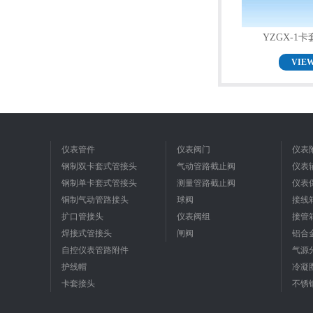
YZGX-1
VIE
仪表管件
仪表阀门
仪表
钢制双卡套式管接头
气动管路截止阀
仪表
钢制单卡套式管接头
测量管路截止阀
仪表
铜制气动管路接头
球阀
接线
扩口管接头
仪表阀组
接管
焊接式管接头
闸阀
铝合
自控仪表管路附件
气源
护线帽
冷凝
卡套接头
不锈