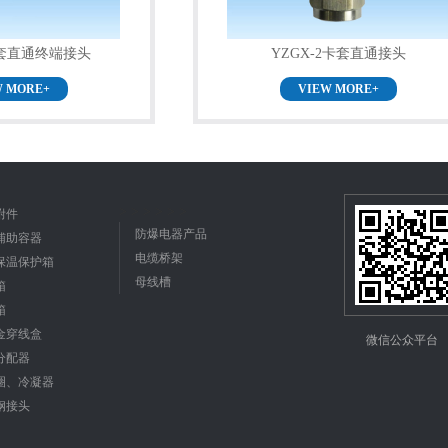
卡套直通终端接头
YZGX-2卡套直通接头
W MORE+
VIEW MORE+
>
>
>
>
>
>
附件
防爆电器产品
辅助容器
电缆桥架
保温保护箱
母线槽
箱
箱
金穿线盒
微信公众平台
分配器
圈、冷凝器
钢接头