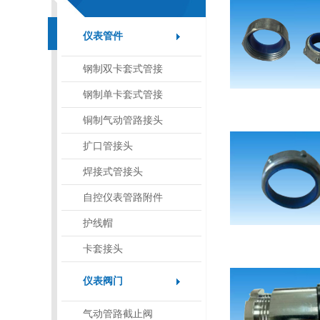
仪表管件
钢制双卡套式管接
头
钢制单卡套式管接
头
铜制气动管路接头
扩口管接头
焊接式管接头
自控仪表管路附件
护线帽
卡套接头
仪表阀门
气动管路截止阀