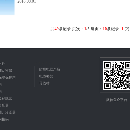
2018.08.01
共
49
条记录 页次：
1
/5 每页：
10
条记录
1
[
2
]
>
>
>
>
>
>
附件
防爆电器产品
辅助容器
电缆桥架
保温保护箱
母线槽
箱
箱
金穿线盒
微信公众平台
分配器
圈、冷凝器
钢接头