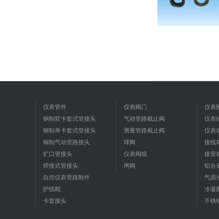
仪表管件
仪表阀门
仪表
钢制双卡套式管接头
气动管路截止阀
仪表
钢制单卡套式管接头
测量管路截止阀
仪表
铜制气动管路接头
球阀
接线
扩口管接头
仪表阀组
接管
焊接式管接头
闸阀
铝合
自控仪表管路附件
气源
护线帽
冷凝
卡套接头
不锈