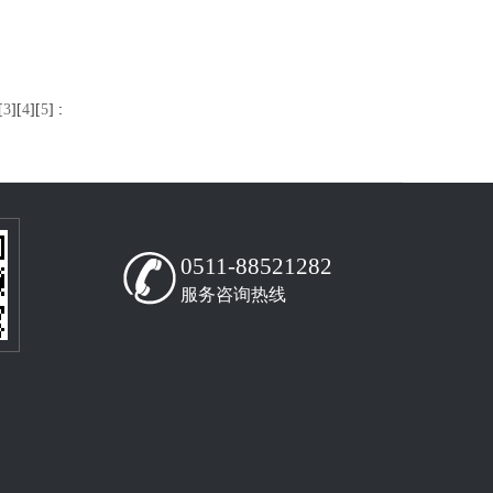
[
3
][
4
][
5
]
:
0511-88521282
服务咨询热线